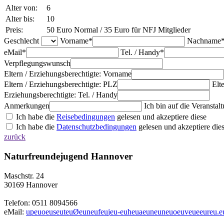
Alter von:
6
Alter bis:
10
Preis:
50 Euro Normal / 35 Euro für NFJ Mitglieder
Geschlecht
Vorname*
Nachname
eMail*
Tel. / Handy*
Verpflegungswunsch
Eltern / Erziehungsberechtigte: Vorname
Eltern / Erziehungsberechtigte: PLZ
Elt
Erziehungsberechtigte: Tel. / Handy
Anmerkungen
Ich bin auf die Veranst
Ich habe die
Reisebedingungen
gelesen und akzeptiere diese
Ich habe die
Datenschutzbedingungen
gelesen und akzeptiere die
zurück
Naturfreundejugend Hannover
Maschstr. 24
30169 Hannover
Telefon: 0511 8094566
eMail:
u
p
e
u
o
e
u
s
e
u
t
e
u
Ø
e
u
n
e
u
f
e
u
j
e
u
-
e
u
h
e
u
a
e
u
n
e
u
n
e
u
o
e
u
v
e
u
e
e
u
r
e
u
.
e