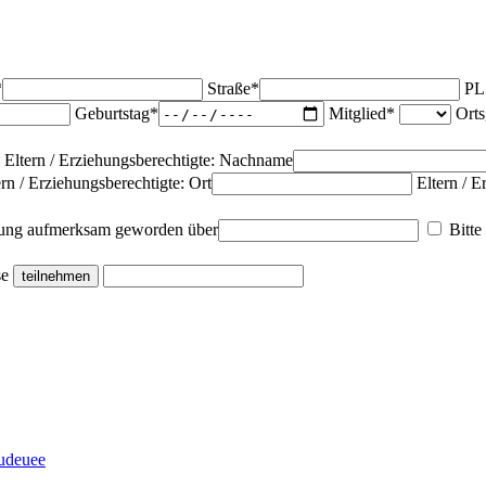
*
Straße*
PL
Geburtstag*
Mitglied*
Ort
Eltern / Erziehungsberechtigte: Nachname
ern / Erziehungsberechtigte: Ort
Eltern / E
altung aufmerksam geworden über
Bitte
se
u
d
e
u
e
e