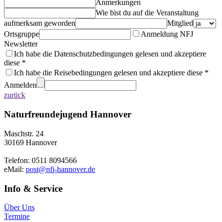
Anmerkungen
Wie bist du auf die Veranstaltung
aufmerksam geworden
Mitglied
Ortsgruppe
Anmeldung NFJ
Newsletter
Ich habe die Datenschutzbedingungen gelesen und akzeptiere
diese *
Ich habe die Reisebedingungen gelesen und akzeptiere diese *
Anmelden
zurück
Naturfreundejugend Hannover
Maschstr. 24
30169 Hannover
Telefon: 0511 8094566
eMail:
p
o
s
t
n
f
j
-
h
a
n
n
o
v
e
r
.
d
e
Info & Service
Über Uns
Termine