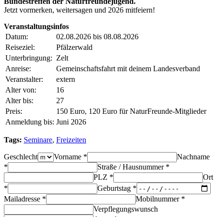
Bundestreffen der Naturfreundejugend.
Jetzt vormerken, weitersagen und 2026 mitfeiern!
Veranstaltungsinfos
Datum:
02.08.2026 bis 08.08.2026
Reiseziel:
Pfälzerwald
Unterbringung:
Zelt
Anreise:
Gemeinschaftsfahrt mit deinem Landesverband
Veranstalter:
extern
Alter von:
16
Alter bis:
27
Preis:
150 Euro, 120 Euro für NaturFreunde-Mitglieder
Anmeldung bis:
Juni 2026
Tags:
Seminare
,
Freizeiten
Geschlecht
Vorname *
Nachname
*
Straße / Hausnummer *
PLZ *
Ort
*
Geburtstag *
Mailadresse *
Mobilnummer *
Verpflegungswunsch