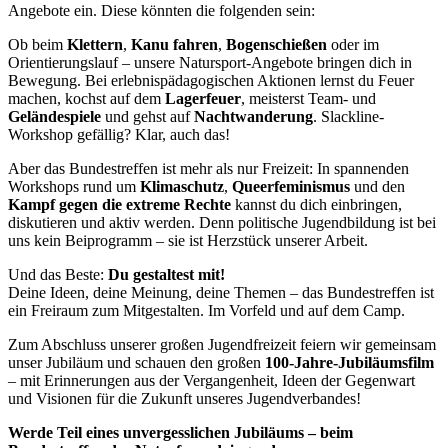
Angebote ein. Diese könnten die folgenden sein:
Ob beim
Klettern
,
Kanu fahren
,
Bogenschießen
oder im
Orientierungslauf – unsere Natursport-Angebote bringen dich in
Bewegung. Bei erlebnispädagogischen Aktionen lernst du Feuer
machen, kochst auf dem
Lagerfeuer
, meisterst Team- und
Geländespiele
und gehst auf
Nachtwanderung
. Slackline-
Workshop gefällig? Klar, auch das!
Aber das Bundestreffen ist mehr als nur Freizeit: In spannenden
Workshops rund um
Klimaschutz
,
Queerfeminismus
und den
Kampf gegen die extreme Rechte
kannst du dich einbringen,
diskutieren und aktiv werden. Denn politische Jugendbildung ist bei
uns kein Beiprogramm – sie ist Herzstück unserer Arbeit.
Und das Beste:
Du gestaltest mit!
Deine Ideen, deine Meinung, deine Themen – das Bundestreffen ist
ein Freiraum zum Mitgestalten. Im Vorfeld und auf dem Camp.
Zum Abschluss unserer großen Jugendfreizeit feiern wir gemeinsam
unser Jubiläum und schauen den großen
100-Jahre-Jubiläumsfilm
– mit Erinnerungen aus der Vergangenheit, Ideen der Gegenwart
und Visionen für die Zukunft unseres Jugendverbandes!
Werde Teil eines unvergesslichen Jubiläums – beim