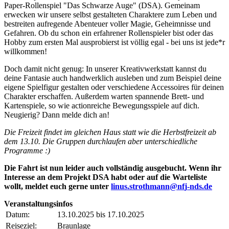
Paper-Rollenspiel "Das Schwarze Auge" (DSA). Gemeinam
erwecken wir unsere selbst gestalteten Charaktere zum Leben und
bestreiten aufregende Abenteuer voller Magie, Geheimnisse und
Gefahren. Ob du schon ein erfahrener Rollenspieler bist oder das
Hobby zum ersten Mal ausprobierst ist völlig egal - bei uns ist jede*r
willkommen!
Doch damit nicht genug: In unserer Kreativwerkstatt kannst du
deine Fantasie auch handwerklich ausleben und zum Beispiel deine
eigene Spielfigur gestalten oder verschiedene Accessoires für deinen
Charakter erschaffen. Außerdem warten spannende Brett- und
Kartenspiele, so wie actionreiche Bewegungsspiele auf dich.
Neugierig? Dann melde dich an!
Die Freizeit findet im gleichen Haus statt wie die Herbstfreizeit ab
dem 13.10. Die Gruppen durchlaufen aber unterschiedliche
Programme :)
Die Fahrt ist nun leider auch vollständig ausgebucht. Wenn ihr
Interesse an dem Projekt DSA habt oder auf die Warteliste
wollt, meldet euch gerne unter
l
i
n
u
s
.
s
t
r
o
t
h
m
a
n
n
n
f
j
-
n
d
s
.
d
e
Veranstaltungsinfos
Datum:
13.10.2025 bis 17.10.2025
Reiseziel:
Braunlage