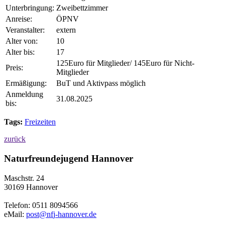
Unterbringung:
Zweibettzimmer
Anreise:
ÖPNV
Veranstalter:
extern
Alter von:
10
Alter bis:
17
125Euro für Mitglieder/ 145Euro für Nicht-
Preis:
Mitglieder
Ermäßigung:
BuT und Aktivpass möglich
Anmeldung
31.08.2025
bis:
Tags:
Freizeiten
zurück
Naturfreundejugend Hannover
Maschstr. 24
30169 Hannover
Telefon: 0511 8094566
eMail:
p
o
s
t
n
f
j
-
h
a
n
n
o
v
e
r
.
d
e