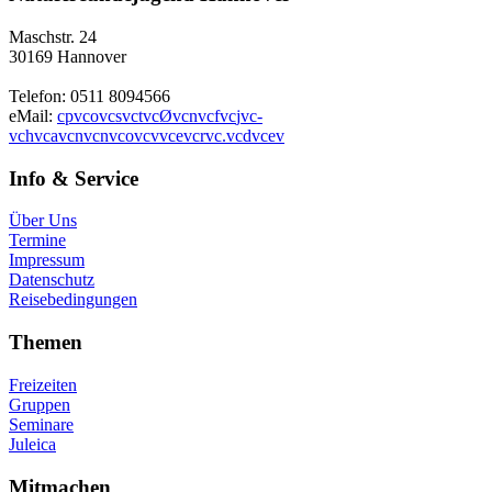
Maschstr. 24
30169 Hannover
Telefon: 0511 8094566
eMail:
c
p
v
c
o
v
c
s
v
c
t
v
c
Ø
v
c
n
v
c
f
v
c
j
v
c
-
v
c
h
v
c
a
v
c
n
v
c
n
v
c
o
v
c
v
v
c
e
v
c
r
v
c
.
v
c
d
v
c
e
v
Info & Service
Über Uns
Termine
Impressum
Datenschutz
Reisebedingungen
Themen
Freizeiten
Gruppen
Seminare
Juleica
Mitmachen