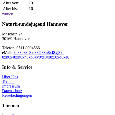
Alter von:
10
Alter bis:
16
zurück
Naturfreundejugend Hannover
Maschstr. 24
30169 Hannover
Telefon: 0511 8094566
eMail:
x
p
8
x
o
8
x
s
8
x
t
8
x
Ø
8
x
n
8
x
f
8
x
j
8
x
-
8
x
h
8
x
a
8
x
n
8
x
n
8
x
o
8
x
v
8
x
e
8
x
r
8
x
.
8
x
d
8
x
e
8
Info & Service
Über Uns
Termine
Impressum
Datenschutz
Reisebedingungen
Themen