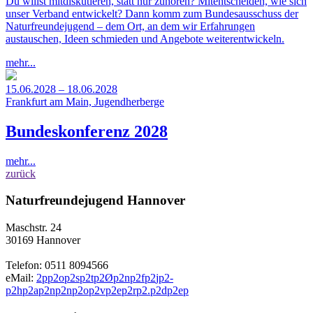
Du willst mitdiskutieren, statt nur zuhören? Mitentscheiden, wie sich
unser Verband entwickelt? Dann komm zum Bundesausschuss der
Naturfreundejugend – dem Ort, an dem wir Erfahrungen
austauschen, Ideen schmieden und Angebote weiterentwickeln.
mehr...
15.06.2028 – 18.06.2028
Frankfurt am Main, Jugendherberge
Bundeskonferenz 2028
mehr...
zurück
Naturfreundejugend Hannover
Maschstr. 24
30169 Hannover
Telefon: 0511 8094566
eMail:
2
p
p
2
o
p
2
s
p
2
t
p
2
Ø
p
2
n
p
2
f
p
2
j
p
2
-
p
2
h
p
2
a
p
2
n
p
2
n
p
2
o
p
2
v
p
2
e
p
2
r
p
2
.
p
2
d
p
2
e
p