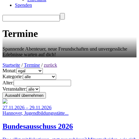
Spenden
Termine
Spannende Abenteuer, neue Freundschaften und unvergessliche
Erlebnisse warten auf dich!
Startseite
/
Termine
/
zurück
Monat:
Kategorie:
Alter:
Veranstalter:
27.11.2026 – 29.11.2026
Hannover, Jugendbildungsstätte...
Bundesausschuss 2026